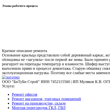
Этапы рабочего процеса
Краткое описание ремонта
Основание крыльца представляло собой деревянный каркас, ко
облицовка не «загуляла» после первой же зимы. Было принято
реагирует на перепады температур и влажности. Шифер высту
выполняли прямо в процессе демонтажа. Старую обшивку сняли
эксплуатационная нагрузка. Поэтому все слабые места замени
ООО "БиТуБи Строй" ИНН 7452115560 | ИП Муляков К.В. ОГР
Услуги:
Ремонт офисов
Ремонт магазинов, торговых помещений
Ремонт на производстве, складе
Монтаж перегородок ГКЛ, ГВЛ