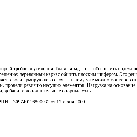
торый требовал усиления. Главная задача — обеспечить надежно
 решение: деревянный каркас обшить плоским шифером. Это решен
пает в роли армирующего слоя — к нему уже можно монтировать
, провели ревизию несущих элементов. Нагрузка на основание п
ли, добавили дополнительные опорные узлы.
НИП 309740116800032 от 17 июня 2009 г.